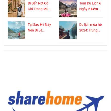
Đi Đến Nơi Có
Tour Du Lịch 6
sống với tuổi
Gió Trong Mùa
Ngày 5 Đêm
đời hơn 1300
Hè 2024: Khám
Khám Phá
năm
Phá Phương
Trung Quốc:
Tại Sao Hè Này
Du lịch mùa hè
Dương Áp Thôn
Hành Trình Đầy
Nên Đi Lệ
2024: Trung
Kỳ Thú Không
Giang Và
Quốc nên đi
Shopping
Shangrila?
đâu?