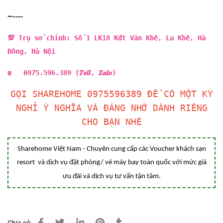
—----
💯 Trụ sở chính: Số 1 LK18 Kđt Văn Khê, La Khê, Hà
Đông, Hà Nội
☎ 0975.596.389 (𝑻𝒆𝒍𝒍, 𝒁𝒂𝒍𝒐)
GỌI SHAREHOME 0975596389 ĐỂ CÓ MỘT KỲ
NGHỈ Ý NGHĨA VÀ ĐÁNG NHỚ DÀNH RIÊNG
CHO BẠN NHÉ
Sharehome Việt Nam - Chuyên cung cấp các Voucher khách sạn
resort và dịch vụ đặt phòng/ vé máy bay toàn quốc với mức giá
ưu đãi và dịch vụ tư vấn tận tâm.