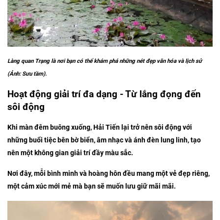
Làng quan Trạng là nơi bạn có thể khám phá những nét đẹp văn hóa và lịch sử
(Ảnh: Sưu tầm).
Hoạt động giải trí đa dạng - Từ lắng đọng đến
sôi động
Khi màn đêm buông xuống, Hải Tiến lại trở nên sôi động với
những buổi tiệc bên bờ biển, âm nhạc và ánh đèn lung linh, tạo
nên một không gian giải trí đầy màu sắc.
Nơi đây, mỗi bình minh và hoàng hôn đều mang một vẻ đẹp riêng,
một cảm xúc mới mẻ mà bạn sẽ muốn lưu giữ mãi mãi.