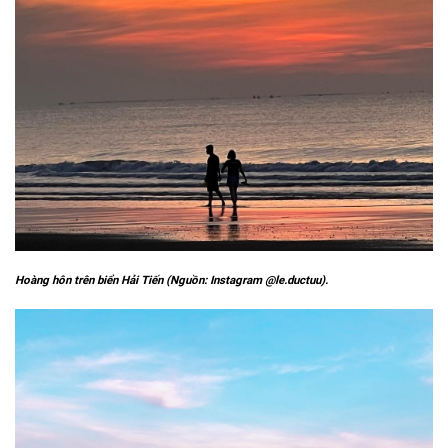
Hoàng hôn trên biển Hải Tiến (Nguồn: Instagram @le.ductuu).