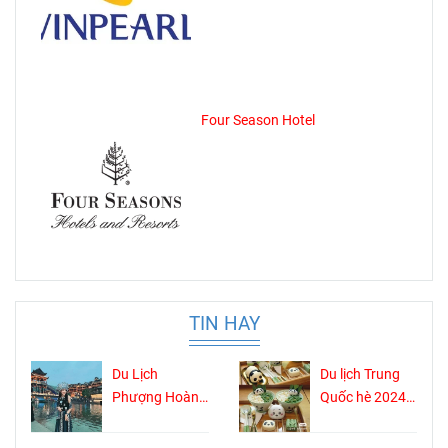
Four Season Hotel
TIN HAY
Du Lịch
Du lịch Trung
Phượng Hoàng
Quốc hè 2024:
Cổ Trấn Hè
Thành Đô đi
2024: Bảo tàng
đâu ?