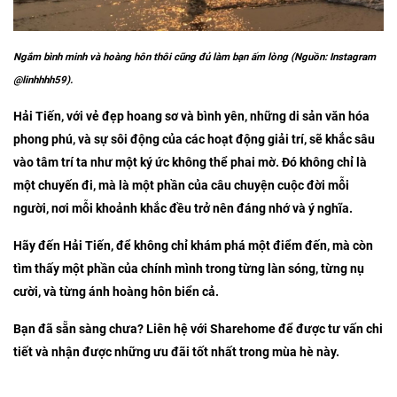
Ngắm bình minh và hoàng hôn thôi cũng đủ làm bạn ấm lòng (Nguồn: Instagram
@linhhhh59).
Hải Tiến, với vẻ đẹp hoang sơ và bình yên, những di sản văn hóa
phong phú, và sự sôi động của các hoạt động giải trí, sẽ khắc sâu
vào tâm trí ta như một ký ức không thể phai mờ. Đó không chỉ là
một chuyến đi, mà là một phần của câu chuyện cuộc đời mỗi
người, nơi mỗi khoảnh khắc đều trở nên đáng nhớ và ý nghĩa.
Hãy đến Hải Tiến, để không chỉ khám phá một điểm đến, mà còn
tìm thấy một phần của chính mình trong từng làn sóng, từng nụ
cười, và từng ánh hoàng hôn biển cả.
Bạn đã sẵn sàng chưa? Liên hệ với Sharehome để được tư vấn chi
tiết và nhận được những ưu đãi tốt nhất trong mùa hè này.