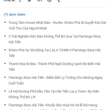
Chia sẻ:
(*) Xem thêm
Trung Tâm Onsen Nhật Bản - Ruriko: Khám Phá Bí Quyết Kéo Dài
Tuổi Thọ Của Người Nhật
5 Trải Nghiệm Độc Đáo Không Thể Bỏ Qua Tại Flamingo Ibiza
Hải Tiến
Khám Phá Sự Sôi Động Tại LALA TOWN ở Flamingo Ibiza Hải
Tiến
Thanh Hóa Đi Đâu: Thành Phố Nghỉ Dưỡng Cạnh Bờ Biển Hải
Tiến
Flamingo Ibiza Hải Tiến - Điểm Đến Lý Tưởng Cho Những Ngày
Cuối Tuần
Lễ Hội Đường Phố Đầu Tiên Tại Hải Tiến LaLa Town: Sự Kiện
Không Thể Bỏ Lỡ!
Flamingo Ibiza Hải Tiến: Khuấy đảo mùa hè với lễ hội mang