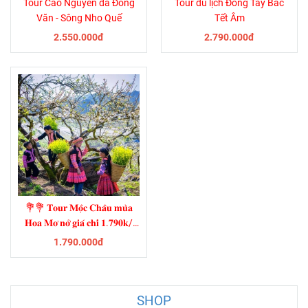
Tour Cao Nguyên đá Đồng
Tour du lịch Đông Tây Bắc
Văn - Sông Nho Quế
Tết Âm
2.550.000đ
2.790.000đ
💐💐 𝐓𝐨𝐮𝐫 𝐌𝐨̣̂𝐜 𝐂𝐡𝐚̂𝐮 𝐦𝐮̀𝐚
𝐇𝐨𝐚 𝐌𝐨̛ 𝐧𝐨̛̉ 𝐠𝐢𝐚́ 𝐜𝐡𝐢̉ 𝟏.𝟕𝟗𝟎𝐤/
𝐊𝐡𝐚́𝐜𝐡 💐💐
1.790.000đ
SHOP