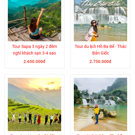
Tour Sapa 3 ngày 2 đêm
Tour du lịch Hồ Ba Bể - Thác
nghỉ khách sạn 3-4 sao
Bản Giốc
2.650.000đ
2.750.000đ