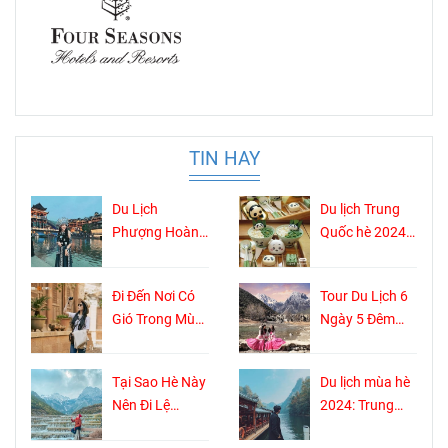
TIN HAY
Du Lịch
Du lịch Trung
Phượng Hoàng
Quốc hè 2024:
Cổ Trấn Hè
Thành Đô đi
2024: Bảo tàng
đâu ?
Đi Đến Nơi Có
Tour Du Lịch 6
sống với tuổi
Gió Trong Mùa
Ngày 5 Đêm
đời hơn 1300
Hè 2024: Khám
Khám Phá
năm
Phá Phương
Trung Quốc:
Tại Sao Hè Này
Du lịch mùa hè
Dương Áp Thôn
Hành Trình Đầy
Nên Đi Lệ
2024: Trung
Kỳ Thú Không
Giang Và
Quốc nên đi
Shopping