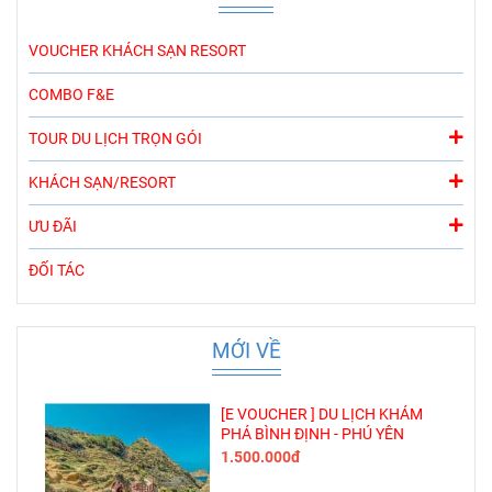
VOUCHER KHÁCH SẠN RESORT
COMBO F&E
TOUR DU LỊCH TRỌN GÓI
KHÁCH SẠN/RESORT
ƯU ĐÃI
ĐỐI TÁC
MỚI VỀ
[E VOUCHER ] DU LỊCH KHÁM
PHÁ BÌNH ĐỊNH - PHÚ YÊN
1.500.000đ