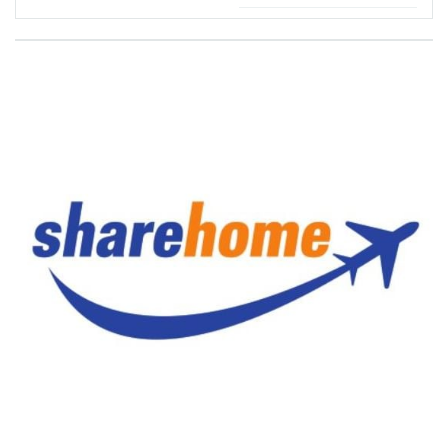
Shangrila?
đâu?