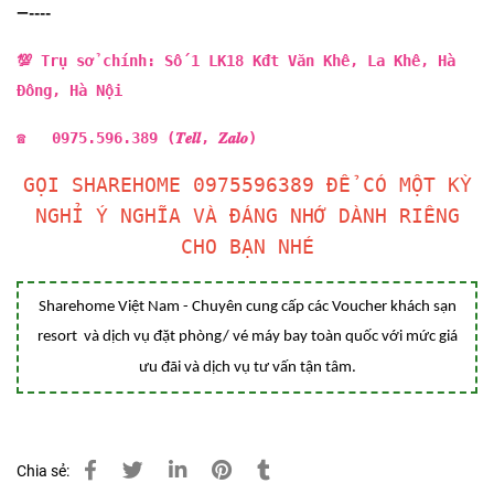
—----
💯 Trụ sở chính: Số 1 LK18 Kđt Văn Khê, La Khê, Hà
Đông, Hà Nội
☎ 0975.596.389 (𝑻𝒆𝒍𝒍, 𝒁𝒂𝒍𝒐)
GỌI SHAREHOME 0975596389 ĐỂ CÓ MỘT KỲ
NGHỈ Ý NGHĨA VÀ ĐÁNG NHỚ DÀNH RIÊNG
CHO BẠN NHÉ
Sharehome Việt Nam - Chuyên cung cấp các Voucher khách sạn
resort và dịch vụ đặt phòng/ vé máy bay toàn quốc với mức giá
ưu đãi và dịch vụ tư vấn tận tâm.
Chia sẻ: