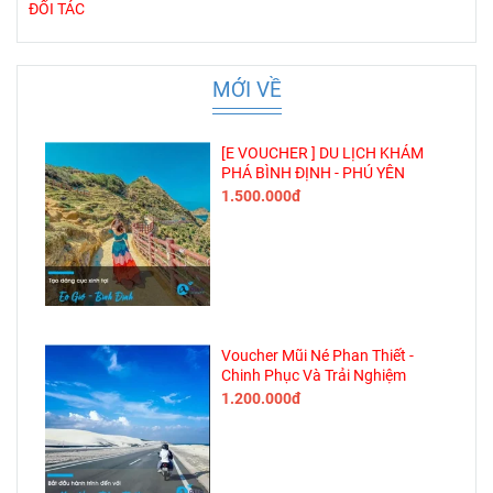
ĐỐI TÁC
MỚI VỀ
[E VOUCHER ] DU LỊCH KHÁM
PHÁ BÌNH ĐỊNH - PHÚ YÊN
1.500.000đ
Voucher Mũi Né Phan Thiết -
Chinh Phục Và Trải Nghiệm
1.200.000đ