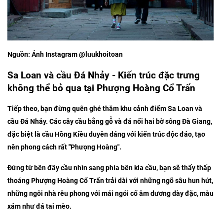
Nguồn: Ảnh Instagram @luukhoitoan
Sa Loan và cầu Đá Nhảy - Kiến trúc đặc trưng
không thể bỏ qua tại Phượng Hoàng Cổ Trấn
Tiếp theo, bạn đừng quên ghé thăm khu cảnh điểm Sa Loan và
cầu Đá Nhảy. Các cây cầu bằng gỗ và đá nối hai bờ sông Đà Giang,
đặc biệt là cầu Hồng Kiều duyên dáng với kiến trúc độc đáo, tạo
nên phong cách rất "Phượng Hoàng".
Đứng từ bên đây cầu nhìn sang phía bên kia cầu, bạn sẽ thấy thấp
thoáng Phượng Hoàng Cổ Trấn trải dài với những ngõ sâu hun hút,
những ngôi nhà rêu phong với mái ngói cổ âm dương dày đặc, màu
xám như đá tai mèo.