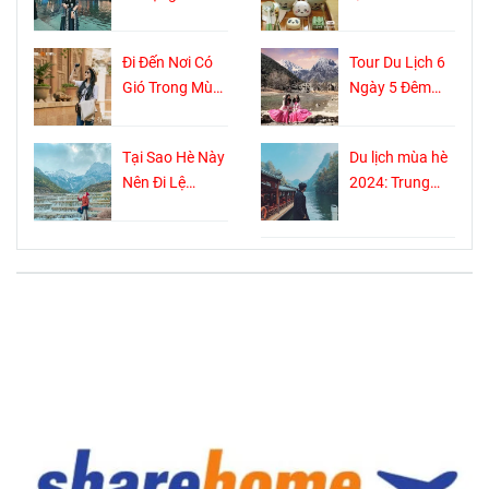
Cổ Trấn Hè
Thành Đô đi
2024: Bảo tàng
đâu ?
Đi Đến Nơi Có
Tour Du Lịch 6
sống với tuổi
Gió Trong Mùa
Ngày 5 Đêm
đời hơn 1300
Hè 2024: Khám
Khám Phá
năm
Phá Phương
Trung Quốc:
Tại Sao Hè Này
Du lịch mùa hè
Dương Áp Thôn
Hành Trình Đầy
Nên Đi Lệ
2024: Trung
Kỳ Thú Không
Giang Và
Quốc nên đi
Shopping
Shangrila?
đâu?