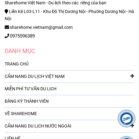
Sharehome Việt Nam - Du lịch theo các riêng của bạn
Liền Kê L03-L11 - Khu Đô Thị Dương Nội - Phường Dương Nội - Hà
Nội
sharehome.vietnam@gmail.com
0975596389
DANH MỤC
TRANG CHỦ
CẨM NANG DU LỊCH VIỆT NAM
MIỄN PHÍ TƯ VẤN DU LỊCH
ĐĂNG KÝ THÀNH VIÊN
VỀ SHAREHOME
CẨM NANG DU LỊCH NƯỚC NGOÀI
LIÊN HỆ