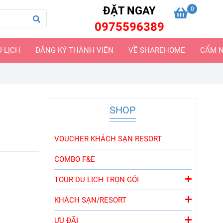
ĐẶT NGAY
0
0975596389
U LỊCH
ĐĂNG KÝ THÀNH VIÊN
VỀ SHAREHOME
CẨM N
SHOP
VOUCHER KHÁCH SẠN RESORT
COMBO F&E
TOUR DU LỊCH TRỌN GÓI
KHÁCH SẠN/RESORT
ƯU ĐÃI