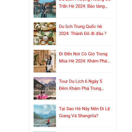
Trấn Hè 2024: Bảo tàng
sống với tuổi đời hơn 1300
năm
Du lịch Trung Quốc hè
2024: Thành Đô đi đâu ?
Đi Đến Nơi Có Gió Trong
Mùa Hè 2024: Khám Phá
Phương Dương Áp Thôn
Tour Du Lịch 6 Ngày 5
Đêm Khám Phá Trung
Quốc: Hành Trình Đầy Kỳ
Thú Không Shopping
Tại Sao Hè Này Nên Đi Lệ
Giang Và Shangrila?