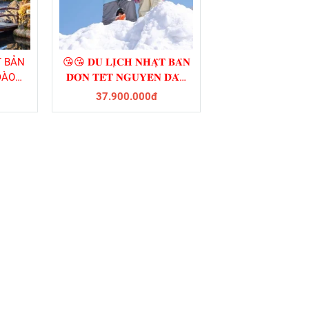
T BẢN
😘😘 𝐃𝐔 𝐋𝐈̣𝐂𝐇 𝐍𝐇𝐀̣̂𝐓 𝐁𝐀̉𝐍
ĐÀO
𝐃̄𝐎́𝐍 𝐓𝐄̂́𝐓 𝐍𝐆𝐔𝐘𝐄̂𝐍 𝐃̄𝐀́𝐍
𝟐𝟎𝟐𝟒 𝐆𝐈𝐀́ 𝐂𝐇𝐈̉ 𝟑𝟕.𝟗𝐓𝐑
37.900.000đ