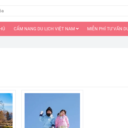
HỦ
CẨM NANG DU LỊCH VIỆT NAM
MIỄN PHÍ TƯ VẤN D