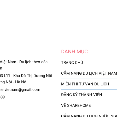
DANH MỤC
iệt Nam - Du lịch theo các
TRANG CHỦ
ạn
CẨM NANG DU LỊCH VIỆT NAM
3-L11 - Khu Đô Thị Dương Nội -
ng Nội - Hà Nội
MIỄN PHÍ TƯ VẤN DU LỊCH
e.vietnam@gmail.com
ĐĂNG KÝ THÀNH VIÊN
389
VỀ SHAREHOME
CẨM NANG DU LỊCH NƯỚC NG