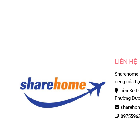
LIÊN HỆ
Sharehome V
riêng của b
Liền Kê L0
Phường Dươ
sharehom
0975596