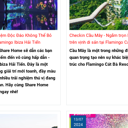
hiệm Độc Đáo Không Thể Bỏ
Checkin Cầu Mây - Ngắm trọn 
amingo Ibiza Hải Tiến
trên vịnh di sản tại Flamingo C
Resort
Share Home sẽ dẫn các bạn
Cầu Mây là một trong những 
iểm đến vô cùng hấp dẫn -
quan trọng tạo nên sự khác biệ
biza Hải Tiến. Đây là một
trúc cho Flamingo Cát Bà Reso
g giải trí mới toanh, đầy màu
 nhiều trải nghiệm thú vị đang
ạn. Hãy cùng Share Home
ngay nhé!
13/07
2024