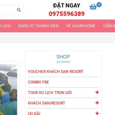
ĐẶT NGAY
0
0975596389
U LỊCH
ĐĂNG KÝ THÀNH VIÊN
VỀ SHAREHOME
CẨM N
SHOP
VOUCHER KHÁCH SẠN RESORT
COMBO F&E
TOUR DU LỊCH TRỌN GÓI
KHÁCH SẠN/RESORT
ƯU ĐÃI