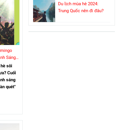
Du lịch mùa hè 2024:
Trung Quốc nên đi đâu?
amingo
Ánh Sáng
hè sôi
ưa? Cuối
ánh sáng
càn quét"