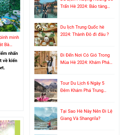
Trấn Hè 2024: Bảo tàng
sống với tuổi đời hơn 1300
năm
Du lịch Trung Quốc hè
2024: Thành Đô đi đâu ?
bình minh
át Bà
điểm nhấn
Đi Đến Nơi Có Gió Trong
t về kiến
Mùa Hè 2024: Khám Phá
rt.
Phương Dương Áp Thôn
Tour Du Lịch 6 Ngày 5
Đêm Khám Phá Trung
Quốc: Hành Trình Đầy Kỳ
Thú Không Shopping
Tại Sao Hè Này Nên Đi Lệ
Giang Và Shangrila?