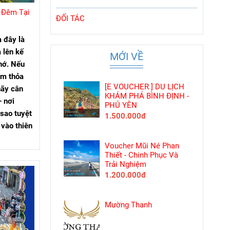
1 Đêm Tại
ĐỐI TÁC
à đây là
 lên kế
MỚI VỀ
hớ. Nếu
ểm thỏa
[E VOUCHER ] DU LỊCH
hãy cân
KHÁM PHÁ BÌNH ĐỊNH -
– nơi
PHÚ YÊN
sao tuyệt
1.500.000đ
vào thiên
Voucher Mũi Né Phan
Thiết - Chinh Phục Và
Trải Nghiệm
1.200.000đ
Mường Thanh