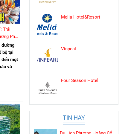
Melia Hotel&Resort
: Trải
Đường Phố
ại Lải
ội đường
Vinpeal
 bộ tại
g đến một
màu và
Four Season Hotel
TIN HAY
Du Lịch Phượng Hoàng Cổ