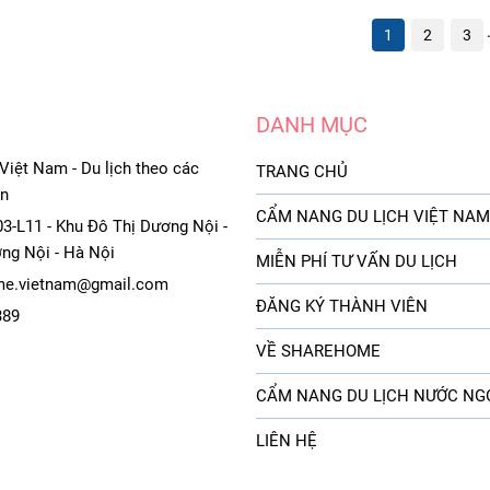
1
2
3
DANH MỤC
iệt Nam - Du lịch theo các
TRANG CHỦ
ạn
CẨM NANG DU LỊCH VIỆT NAM
3-L11 - Khu Đô Thị Dương Nội -
ng Nội - Hà Nội
MIỄN PHÍ TƯ VẤN DU LỊCH
e.vietnam@gmail.com
ĐĂNG KÝ THÀNH VIÊN
389
VỀ SHAREHOME
CẨM NANG DU LỊCH NƯỚC NG
LIÊN HỆ