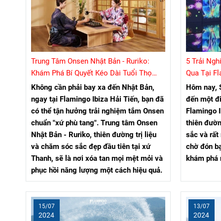
Trung Tâm Onsen Nhật Bản - Ruriko:
5 Trải Ng
Khám Phá Bí Quyết Kéo Dài Tuổi Thọ
Qua Tại Fl
Của Người Nhật
Không cần phải bay xa đến Nhật Bản,
Hôm nay, 
ngay tại Flamingo Ibiza Hải Tiến, bạn đã
đến một đ
có thể tận hưởng trải nghiệm tắm Onsen
Flamingo I
chuẩn "xứ phù tang". Trung tâm Onsen
thiên đườn
Nhật Bản - Ruriko, thiên đường trị liệu
sắc và rất
và chăm sóc sắc đẹp đầu tiên tại xứ
chờ đón b
Thanh, sẽ là nơi xóa tan mọi mệt mỏi và
khám phá 
phục hồi năng lượng một cách hiệu quả.
15/07
13/07
2024
2024