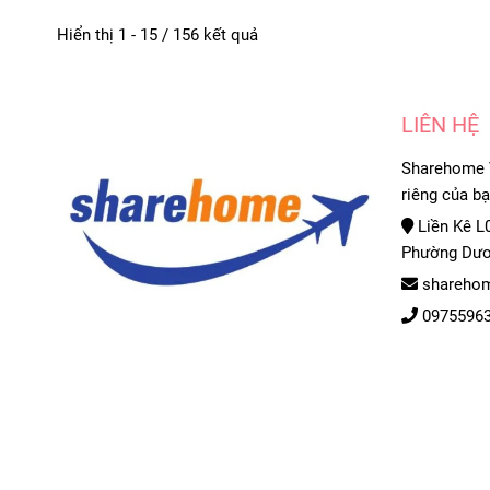
Hiển thị 1 - 15 / 156 kết quả
LIÊN HỆ
Sharehome V
riêng của b
Liền Kê L0
Phường Dươ
sharehom
0975596