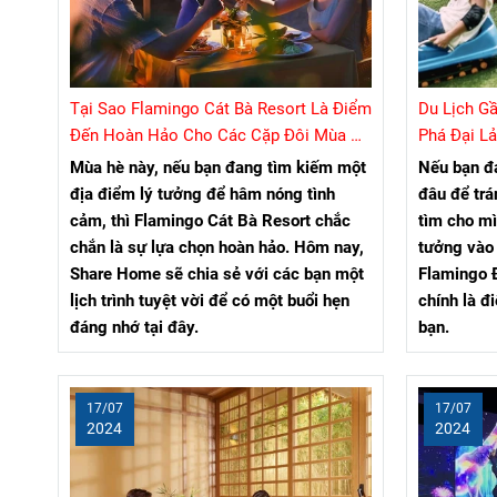
Tại Sao Flamingo Cát Bà Resort Là Điểm
Du Lịch G
Đến Hoàn Hảo Cho Các Cặp Đôi Mùa Hè
Phá Đại Lả
Này?
Mùa hè này, nếu bạn đang tìm kiếm một
Nếu bạn đ
địa điểm lý tưởng để hâm nóng tình
đâu để trá
cảm, thì Flamingo Cát Bà Resort chắc
tìm cho m
chắn là sự lựa chọn hoàn hảo. Hôm nay,
tưởng vào 
Share Home sẽ chia sẻ với các bạn một
Flamingo Đ
lịch trình tuyệt vời để có một buổi hẹn
chính là đ
đáng nhớ tại đây.
bạn.
17/07
17/07
2024
2024