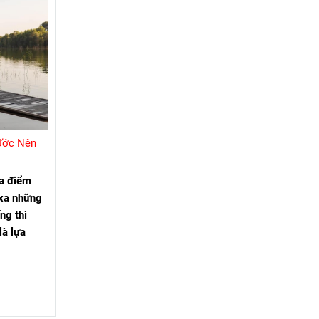
 Ước Nên
ịa điểm
 xa những
ng thì
là lựa