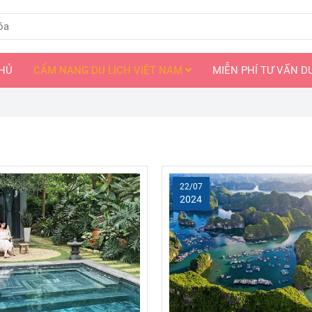
HỦ
CẨM NANG DU LỊCH VIỆT NAM
MIỄN PHÍ TƯ VẤN D
22/07
2024