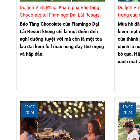
Du lịch Vĩnh Phúc: Khám phá Bảo tàng
Du lịch Vĩ
Chocolate tại Flamingo Đại Lải Resort
trong của 
Resort
Bảo Tàng Chocolate của Flamingo Đại
Mùa hè đã
Lải Resort không chỉ là một điểm đến
kiếm một đ
nghỉ dưỡng tuyệt vời mà còn là một tòa
của thành 
lâu đài kem full màu hồng đầy thơ mộng
chính là n
và hấp dẫn.
bỏ qua. H
xanh mát v
22/07
19/07
2024
2024