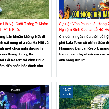
ần Hà Nội Cuối Tháng 7: Khám
Sự kiện Vĩnh Phúc cuối tháng 7
i - Vĩnh Phúc
Nghiệm Đỉnh Cao tại Lễ Hội 
Lala Town Cuối tại Flamingo Đ
ang băn khoăn không biết đi
Chỉ còn ít ngày nữa thôi, Lễ h
Resort
nh cái nóng oi ả của Hà Nội và
phố Lala Town sẽ chính thức đổ
ình một chốn nghỉ dưỡng lý
Flamingo Đại Lải Resort, man
cuối tháng 7 này, thì
trải nghiệm tuyệt vời với sắc 
ại Lải Resort tại Vĩnh Phúc
ánh sáng rực rỡ.
iểm đến hoàn hảo dành cho
15/07
2024