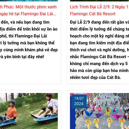
nh Phúc: Một thước phim xanh
Lịch Trình Đại Lễ 2/9: 2 Ngày 
ngày hè tại Flamingo Đại Lải
Flamingo Cát Bà Resort
 đến, và nếu bạn đang tìm
Đại Lễ 2/9 đang đến rất gần v
ịa điểm để trốn khỏi sự ồn ào
thời điểm lý tưởng để chúng ta
phố, thì Flamingo Đại Lải
hoạch cho một kỳ nghỉ đáng n
ơi lý tưởng mà bạn không thể
bạn đang tìm kiếm một địa đi
ãy cùng mình khám phá vẻ đẹp
thích vui chơi và nghỉ dưỡng, 
à yên bình tại đây nhé!
nhắc Flamingo Cát Bà Resort 
không chỉ mang đến dịch vụ 5 
hảo mà còn giúp bạn hòa mình 
nhiên tươi đẹp của Cát Bà.
19/07
2024