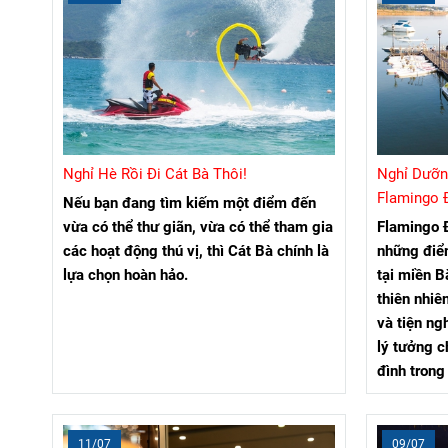
Nghỉ Hè Rồi Đi Cát Bà Thôi!
Nghỉ Dưỡn
Flamingo Đ
Nếu bạn đang tìm kiếm một điểm đến
Resort Fla
vừa có thể thư giãn, vừa có thể tham gia
Flamingo Đ
các hoạt động thú vị, thì Cát Bà chính là
những điể
lựa chọn hoàn hảo.
tại miền B
thiên nhiê
và tiện ngh
lý tưởng c
đình tron
11/07
09/07