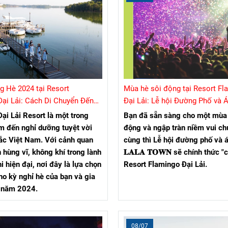
g Hè 2024 tại Resort
Mùa hè sôi động tại Resort Fl
ại Lải: Cách Di Chuyển Đến
Đại Lải: Lễ hội Đường Phố và 
mingo Đại Lải Từ Hà Nội
LALA TOWN sắp đổ bộ !!!
ại Lải Resort là một trong
Bạn đã sẵn sàng cho một mùa 
m đến nghỉ dưỡng tuyệt vời
động và ngập tràn niềm vui ch
ắc Việt Nam. Với cảnh quan
cùng thì Lễ hội đường phố và 
n hùng vĩ, không khí trong lành
𝐋𝐀𝐋𝐀 𝐓𝐎𝐖𝐍 sẽ chính thức "
i hiện đại, nơi đây là lựa chọn
Resort Flamingo Đại Lải.
ho kỳ nghỉ hè của bạn và gia
g năm 2024.
08/07