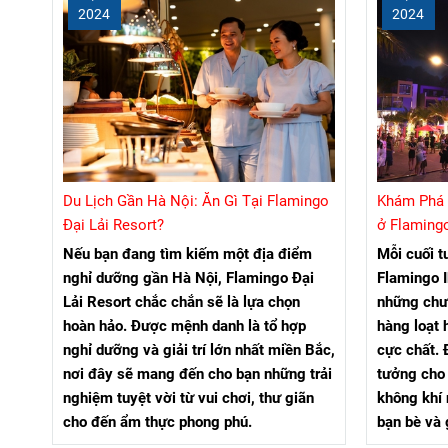
2024
2024
Du Lịch Gần Hà Nội: Ăn Gì Tại Flamingo
Khám Phá 
Đại Lải Resort?
ở Flamingo
Nếu bạn đang tìm kiếm một địa điểm
Mỗi cuối 
nghỉ dưỡng gần Hà Nội, Flamingo Đại
Flamingo I
Lải Resort chắc chắn sẽ là lựa chọn
những chươ
hoàn hảo. Được mệnh danh là tổ hợp
hàng loạt 
nghỉ dưỡng và giải trí lớn nhất miền Bắc,
cực chất. 
nơi đây sẽ mang đến cho bạn những trải
tưởng cho
nghiệm tuyệt vời từ vui chơi, thư giãn
không khí 
cho đến ẩm thực phong phú.
bạn bè và 