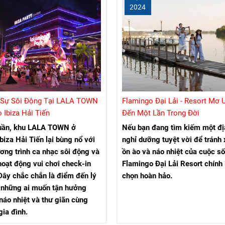
2024
Sự Sôi Động Tại LALA TOWN
Flamingo Đại Lải - Resort Mơ
 Ibiza Hải Tiến
Đến Một Lần Trong Đời
tuần, khu LALA TOWN ở
Nếu bạn đang tìm kiếm một đ
biza Hải Tiến lại bùng nổ với
nghỉ dưỡng tuyệt vời để tránh
ng trình ca nhạc sôi động và
ồn ào và náo nhiệt của cuộc số
hoạt động vui chơi check-in
Flamingo Đại Lải Resort chính 
Đây chắc chắn là điểm đến lý
chọn hoàn hảo.
 những ai muốn tận hưởng
náo nhiệt và thư giãn cùng
gia đình.